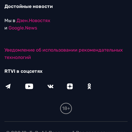
Достойные новости
Мы в
Дзен.Новостях
и
Google.News
Уведомление об использовании рекомендательных
технологий
RTVI в соцсетях
18+