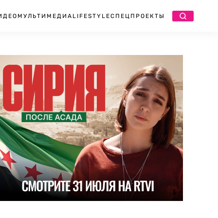
ИДЕО
МУЛЬТИМЕДИА
LIFESTYLE
СПЕЦПРОЕКТЫ