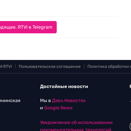
дящее. RTVI в Telegram
И RTVI
|
Пользовательское соглашение
|
Политика обработки
Достойные новости
Ленинская
Мы в
Дзен.Новостях
и
Google.News
Уведомление об использовании
рекомендательных технологий