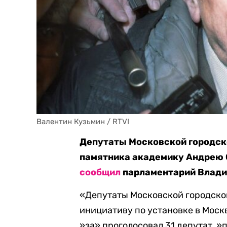
Валентин Кузьмин / RTVI
Депутаты Московской городск
памятника академику Андрею С
сообщил
парламентарий Влади
«Депутаты Московской городско
инициативу по установке в Мос
»за» проголосовал 31 депутат, »