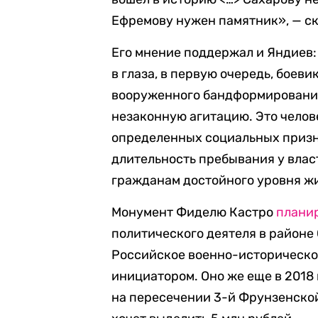
Ефремову нужен памятник», — ск
Его мнение поддержал и Яндиев:
в глаза, в первую очередь, боеви
вооруженного бандформирования. 
незаконную агитацию. Это челов
определенных социальных призна
длительность пребывания у власт
гражданам достойного уровня ж
Монумент Фиделю Кастро
плани
политического деятеля в районе 
Российское военно-историческое
инициатором. Оно же еще в 2018
на пересечении 3-й Фрунзенской