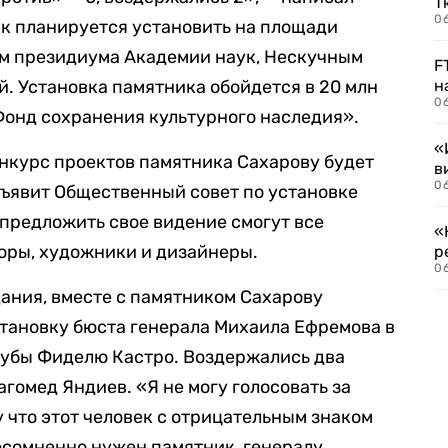
Т
06
ник планируется установить на площади
ем президиума Академии наук, Нескучным
F
. Установка памятника обойдется в 20 млн
н
06
Фонд сохранения культурного наследия».
«
нкурс проектов памятника Сахарову будет
в
06
объявит Общественный совет по установке
 предложить свое видение смогут все
«
оры, художники и дизайнеры.
р
06
ания, вместе с памятником Сахарову
становку бюста генерала Михаила Ефремова в
Кубы Фиделю Кастро. Воздержались два
гомед Яндиев. «Я не могу голосовать за
 что этот человек с отрицательным знаком
есомненно нужен памятник, генералу