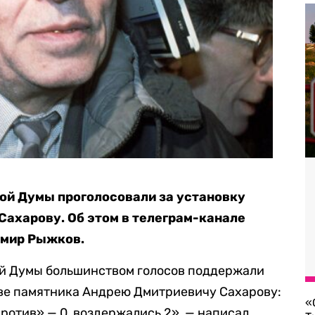
ой Думы проголосовали за установку
ахарову. Об этом в телеграм-канале
мир Рыжков.
й Думы большинством голосов поддержали
кве памятника Андрею Дмитриевичу Сахарову:
«
против» — 0, воздержались 2», — написал