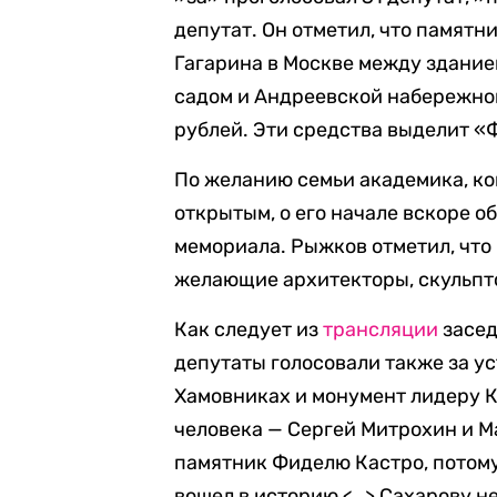
депутат. Он отметил, что памят
Гагарина в Москве между здани
садом и Андреевской набережной
рублей. Эти средства выделит «
По желанию семьи академика, ко
открытым, о его начале вскоре 
мемориала. Рыжков отметил, что
желающие архитекторы, скульпт
Как следует из
трансляции
засед
депутаты голосовали также за у
Хамовниках и монумент лидеру 
человека — Сергей Митрохин и Ма
памятник Фиделю Кастро, потому
вошел в историю <…> Сахарову н