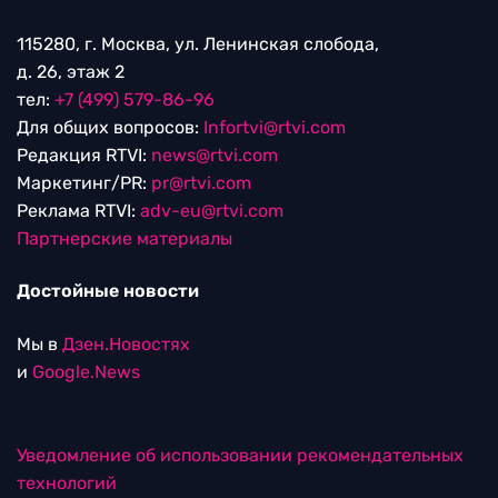
115280, г. Москва, ул. Ленинская слобода,
д. 26, этаж 2
тел:
+7 (499) 579-86-96
Для общих вопросов:
Infortvi@rtvi.com
Редакция RTVI:
news@rtvi.com
Маркетинг/PR:
pr@rtvi.com
Реклама RTVI:
adv-eu@rtvi.com
Партнерские материалы
Достойные новости
Мы в
Дзен.Новостях
и
Google.News
Уведомление об использовании рекомендательных
технологий