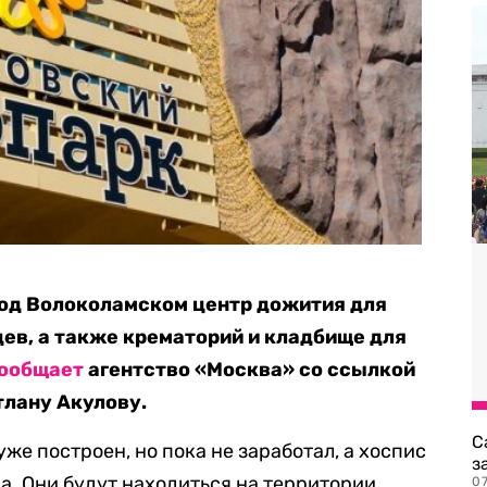
под Волоколамском центр дожития для
ев, а также крематорий и кладбище для
ообщает
агентство «Москва» со ссылкой
тлану Акулову.
С
уже построен, но пока не заработал, а хоспис
з
а. Они будут находиться на территории
0