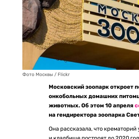
Фото Москвы / Flickr
Московский зоопарк откроет 
онкобольных домашних питомц
животных. Об этом 10 апреля
с
на гендиректора зоопарка Све
Она рассказала, что крематорий 
и кладбище построят до 2020 год