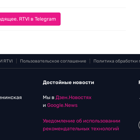
дящее. RTVI в Telegram
И RTVI
|
Пользовательское соглашение
|
Политика обработки
Достойные новости
Ленинская
Мы в
Дзен.Новостях
и
Google.News
Уведомление об использовании
рекомендательных технологий