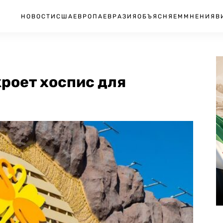
НОВОСТИ
США
ЕВРОПА
ЕВРАЗИЯ
ОБЪЯСНЯЕМ
МНЕНИЯ
В
роет хоспис для