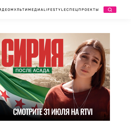
ИДЕО
МУЛЬТИМЕДИА
LIFESTYLE
СПЕЦПРОЕКТЫ