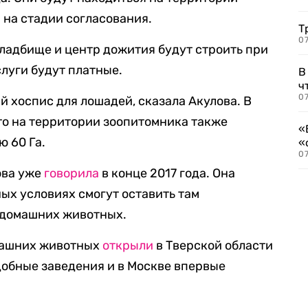
 на стадии согласования.
Т
07
кладбище и центр дожития будут строить при
слуги будут платные.
В
ч
07
й хоспис для лошадей, сказала Акулова. В
что на территории зоопитомника также
«
 60 Га.
«
07
ова уже
говорила
в конце 2017 года. Она
ных условиях смогут оставить там
 домашних животных.
машних животных
открыли
в Тверской области
одобные заведения и в Москве впервые