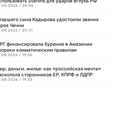
спользовать Starlink для ударов вглубь РФ
7.08.2026 / 20:58
таршего сына Кадырова удостоили звания
ероя Чечни
.08.2026 / 20:31
РГ финансировала бурение в Амазонии
опреки климатическим правилам
.08.2026 / 19:50
ир, деньги, жилье: как «российская мечта»
асколола сторонников ЕР, КПРФ и ЛДПР
.08.2026 / 19:33