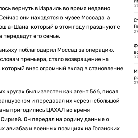
и
0
лось вернуть в Израиль во время недавно
Сейчас они находятся в музее Моссада, а
С
ош а-Шана, который в этом году празднуют с
Г
07
а передадут его семье.
Ф
ньяху поблагодарил Моссад за операцию,
в
07
 словам премьера, стало возвращение на
, который внес огромный вклад в становление
М
р
07
х кругах был известен как агент 566, писал
анцузском и передавал их через небольшой
эна пригодились ЦАХАЛ во время
 Сирией. Он передал на родину данные о
х авиабаз и военных позициях на Голанских