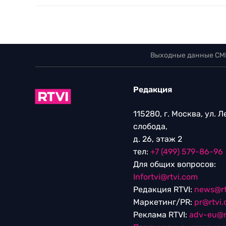
Выходные данные СМ
Редакция
115280, г. Москва, ул. 
слобода,
д. 26, этаж 2
тел:
+7 (499) 579-86-96
Для общих вопросов:
Infortvi@rtvi.com
Редакция RTVI:
news@rt
Маркетинг/PR:
pr@rtvi
Реклама RTVI:
adv-eu@r