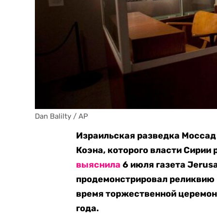
Dan Balilty / AP
Израильская разведка Моссад 
Коэна, которого власти Сирии 
выяснила
6 июля газета Jerusa
продемонстрировал реликвию в
время торжественной церемони
года.