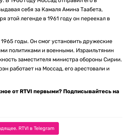
у. В 1960 году Моссад отправил его в
выдавая себя за Камаля Амина Таабета,
я этой легенде в 1961 году он переехал в
о 1965 годы. Он смог установить дружеские
ми политиками и военными. Израильтянин
жность заместителя министра обороны Сирии.
оэн работает на Моссад, его арестовали и
жное от RTVI первыми? Подписывайтесь на
дящее. RTVI в Telegram