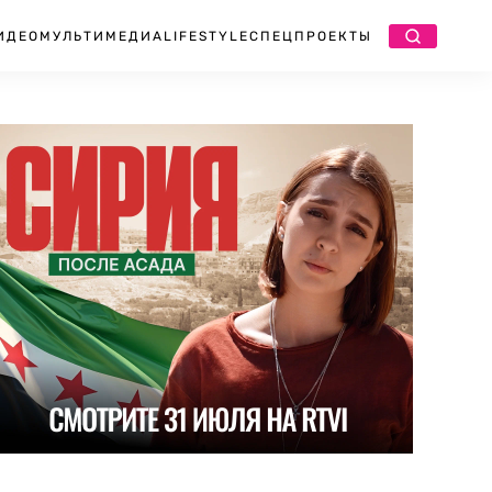
ИДЕО
МУЛЬТИМЕДИА
LIFESTYLE
СПЕЦПРОЕКТЫ