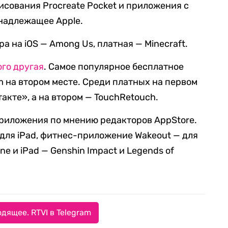
исования Procreate Pocket и приложения с
инадлежащее Apple.
а на iOS — Among Us, платная — Minecraft.
го другая
. Самое популярное бесплатное
om на втором месте. Среди платных на первом
акте», а на втором — TouchRetouch.
риложения по мнению редакторов AppStore.
для iPad, фитнес-приложение Wakeout — для
ne и iPad — Genshin Impact и Legends of
дящее. RTVI в Telegram