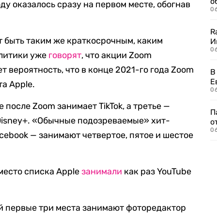
о
оду оказалось сразу на первом месте, обогнав
06
R
 быть таким же краткосрочным, каким
И
0
алитики уже
говорят
, что акции Zoom
 вероятность, что в конце 2021-го года Zoom
В
Е
а Apple.
06
е после Zoom занимает TikTok, а третье —
П
isney+. «Обычные подозреваемые» хит-
о
06
acebook — занимают четвертое, пятое и шестое
место списка Apple
занимали
как раз YouTube
й первые три места занимают фоторедактор