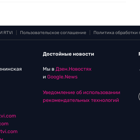
И RTVI
|
Пользовательское соглашение
|
Политика обработки
Достойные новости
Ленинская
Мы в
Дзен.Новостях
и
Google.News
Уведомление об использовании
рекомендательных технологий
vi.com
.com
tvi.com
лы