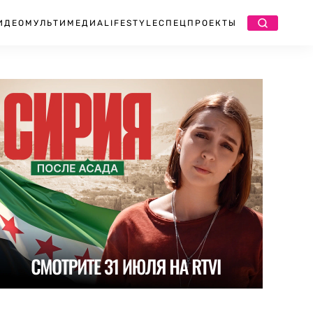
ИДЕО
МУЛЬТИМЕДИА
LIFESTYLE
СПЕЦПРОЕКТЫ