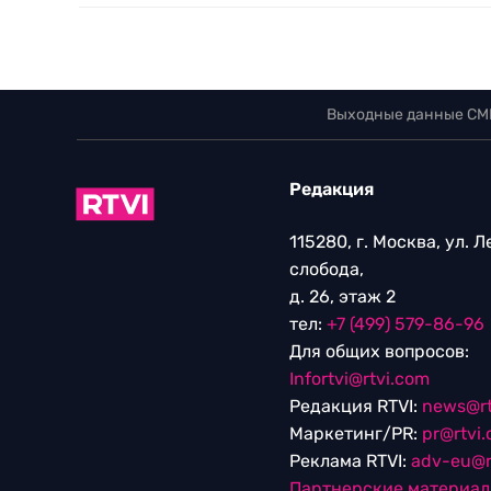
Выходные данные СМ
Редакция
115280, г. Москва, ул. 
слобода,
д. 26, этаж 2
тел:
+7 (499) 579-86-96
Для общих вопросов:
Infortvi@rtvi.com
Редакция RTVI:
news@rt
Маркетинг/PR:
pr@rtvi
Реклама RTVI:
adv-eu@r
Партнерские материа