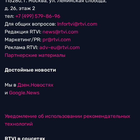
115280, г. Москва, ул. Ленинская слобода,
д. 26, этаж 2
тел:
+7 (499) 579-86-96
Для общих вопросов:
Infortvi@rtvi.com
Редакция RTVI:
news@rtvi.com
Маркетинг/PR:
pr@rtvi.com
Реклама RTVI:
adv-eu@rtvi.com
Партнерские материалы
Достойные новости
Мы в
Дзен.Новостях
и
Google.News
Уведомление об использовании рекомендательных
технологий
RTVI в соцсетях