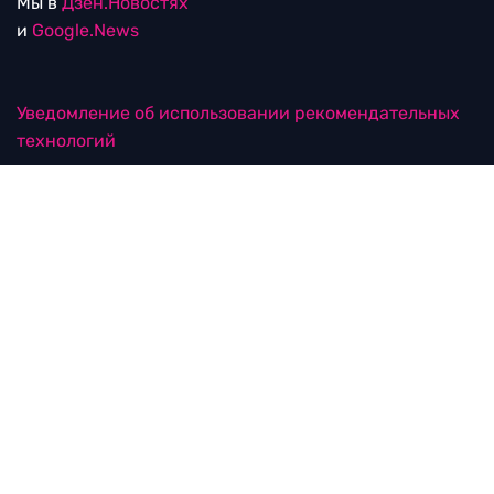
Мы в
Дзен.Новостях
и
Google.News
Уведомление об использовании рекомендательных
технологий
RTVI в соцсетях
18+
© ООО "ЭрТиВиАй Продакшн". Все права защищены.
При цитировании материалов активная
гиперссылка на rtvi.com обязательна