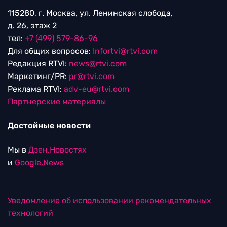
115280, г. Москва, ул. Ленинская слобода,
д. 26, этаж 2
тел:
+7 (499) 579-86-96
Для общих вопросов:
Infortvi@rtvi.com
Редакция RTVI:
news@rtvi.com
Маркетинг/PR:
pr@rtvi.com
Реклама RTVI:
adv-eu@rtvi.com
Партнерские материалы
Достойные новости
Мы в
Дзен.Новостях
и
Google.News
Уведомление об использовании рекомендательных
технологий