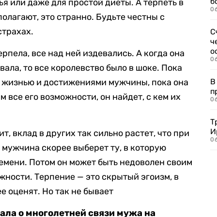
б
я или даже для простой диеты. А терпеть в
0
полагают, это странно. Будьте честны с
страхах.
С
ч
о
ерпела, все над ней издевались. А когда она
0
вала, то все королевство было в шоке. Пока
 жизнью и достижениями мужчины, пока она
В
п
м все его возможности, он найдет, с кем их
0
Т
И
т, вклад в других так сильно растет, что при
06
мужчина скорее выберет ту, в которую
ремени. Потом он может быть недоволен своим
жности. Терпение — это скрытый эгоизм, в
е оценят. Но так не бывает
ала о многолетней связи мужа на