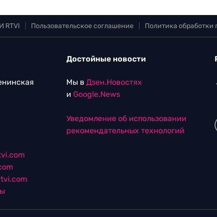
И RTVI
|
Пользовательское соглашение
|
Политика обработки
Достойные новости
Ленинская
Мы в
Дзен.Новостях
и
Google.News
Уведомление об использовании
рекомендательных технологий
vi.com
.com
tvi.com
лы