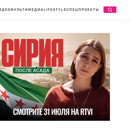
ИДЕО
МУЛЬТИМЕДИА
LIFESTYLE
СПЕЦПРОЕКТЫ