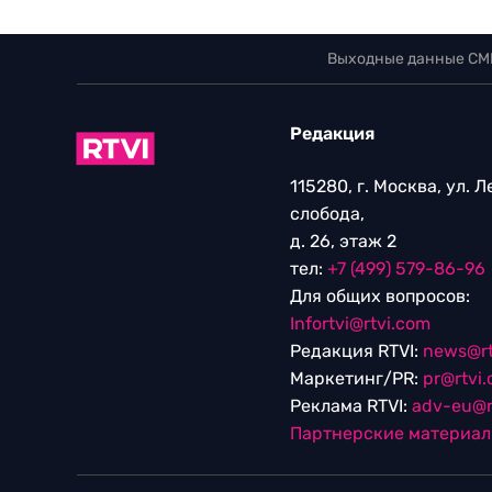
Выходные данные СМ
Редакция
115280, г. Москва, ул. 
слобода,
д. 26, этаж 2
тел:
+7 (499) 579-86-96
Для общих вопросов:
Infortvi@rtvi.com
Редакция RTVI:
news@rt
Маркетинг/PR:
pr@rtvi
Реклама RTVI:
adv-eu@r
Партнерские материа