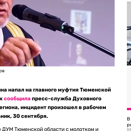
ов
а напал на главного муфтия Тюменской
ак
сообщила
пресс-служба Духовного
егиона, инцидент произошел в рабочем
ник, 30 сентября.
В
р
 ДУМ Тюменской области с молотком и
08