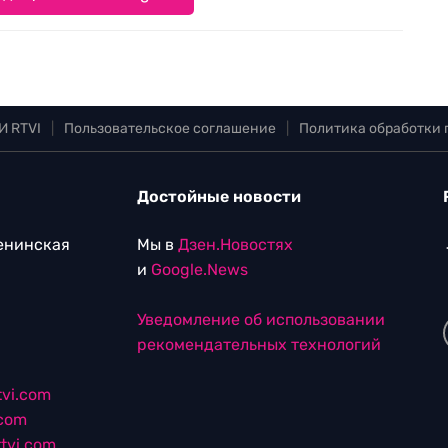
И RTVI
|
Пользовательское соглашение
|
Политика обработки
Достойные новости
Ленинская
Мы в
Дзен.Новостях
и
Google.News
Уведомление об использовании
рекомендательных технологий
vi.com
.com
tvi.com