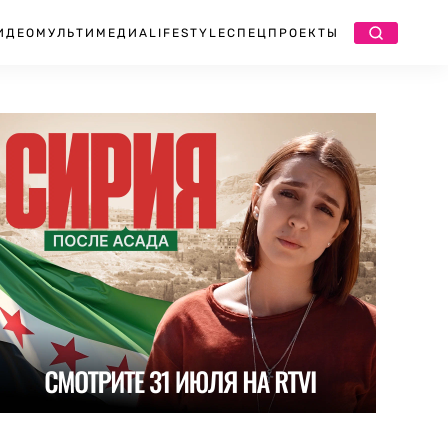
ИДЕО
МУЛЬТИМЕДИА
LIFESTYLE
СПЕЦПРОЕКТЫ