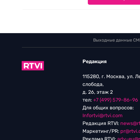
Выходные данные СМ
Редакция
115280, г. Москва, ул. 
слобода,
д. 26, этаж 2
тел:
+7 (499) 579-86-96
Для общих вопросов:
Infortvi@rtvi.com
Редакция RTVI:
news@rt
Маркетинг/PR:
pr@rtvi
Реклама RTVI:
adv-eu@r