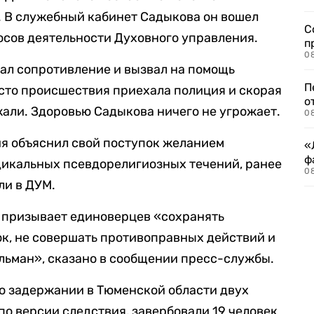
. В служебный кабинет Садыкова он вошел
С
осов деятельности Духовного управления.
п
08
ал сопротивление и вызвал на помощь
П
сто происшествия приехала полиция и скорая
о
али. Здоровью Садыкова ничего не угрожает.
08
я объяснил свой поступок желанием
«
ф
дикальных псевдорелигиозных течений, ранее
0
ли в ДУМ.
 призывает единоверцев «сохранять
к, не совершать противоправных действий и
ульман», сказано в сообщении пресс-службы.
 о задержании в Тюменской области двух
по версии следствия, завербовали 19 человек