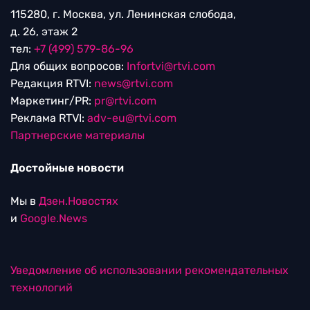
115280, г. Москва, ул. Ленинская слобода,
д. 26, этаж 2
тел:
+7 (499) 579-86-96
Для общих вопросов:
Infortvi@rtvi.com
Редакция RTVI:
news@rtvi.com
Маркетинг/PR:
pr@rtvi.com
Реклама RTVI:
adv-eu@rtvi.com
Партнерские материалы
Достойные новости
Мы в
Дзен.Новостях
и
Google.News
Уведомление об использовании рекомендательных
технологий