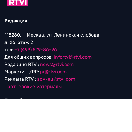
Редакция
115280, г. Москва, ул. Ленинская слобода,
д. 26, этаж 2
тел:
+7 (499) 579-86-96
Для общих вопросов:
Infortvi@rtvi.com
Редакция RTVI:
news@rtvi.com
Маркетинг/PR:
pr@rtvi.com
Реклама RTVI:
adv-eu@rtvi.com
Партнерские материалы
Достойные новости
Мы в
Дзен.Новостях
и
Google.News