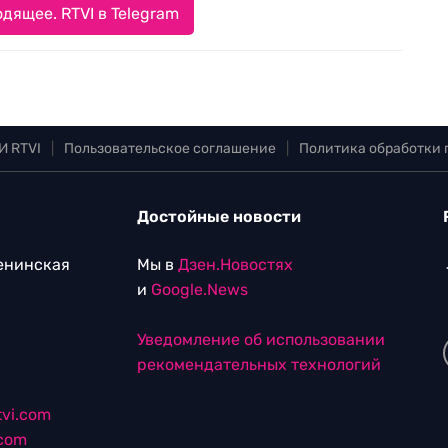
дящее. RTVI в Telegram
И RTVI
|
Пользовательское соглашение
|
Политика обработки
Достойные новости
Ленинская
Мы в
Дзен.Новостях
и
Google.News
Уведомление об использовании
рекомендательных технологий
vi.com
.com