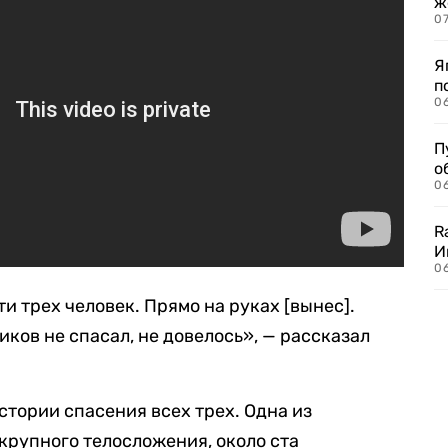
ж
0
Я
п
0
П
о
06
R
И
0
и трех человек. Прямо на руках [вынес].
ков не спасал, не довелось», — рассказал
стории спасения всех трех. Одна из
рупного телосложения, около ста