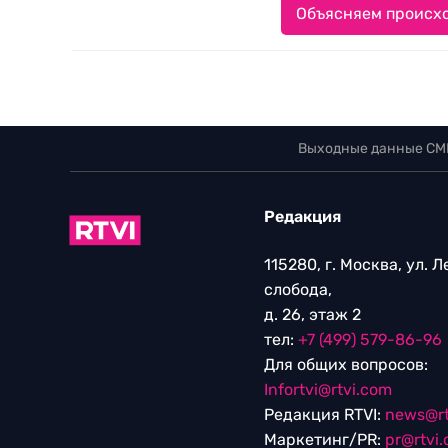
Объясняем происхо
Выходные данные СМ
Редакция
115280, г. Москва, ул. 
слобода,
д. 26, этаж 2
тел:
+7 (499) 579-86-96
Для общих вопросов:
Infortvi@rtvi.com
Редакция RTVI:
news@rt
Маркетинг/PR:
pr@rtvi