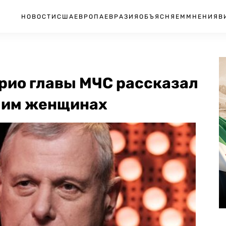
НОВОСТИ
США
ЕВРОПА
ЕВРАЗИЯ
ОБЪЯСНЯЕМ
МНЕНИЯ
В
рио главы МЧС рассказал
х им женщинах