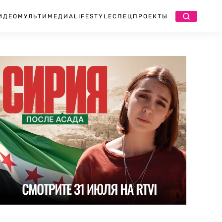
ИДЕО
МУЛЬТИМЕДИА
LIFESTYLE
СПЕЦПРОЕКТЫ