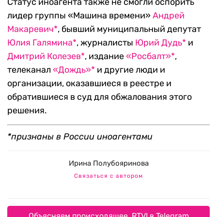
Статус иноагента также не смогли оспорить
лидер группы «Машина времени»
Андрей
Макаревич*
, бывший муниципальный депутат
Юлия Галямина*
, журналисты
Юрий Дудь*
и
Дмитрий Колезев*
, издание
«Росбалт»*
,
телеканал
«Дождь»*
и другие люди и
организации, оказавшиеся в реестре и
обратившиеся в суд для обжалования этого
решения.
*признаны в России иноагентами
Ирина Полубояринова
Связаться с автором
Объясняем происходящее. RTVI в Telegram