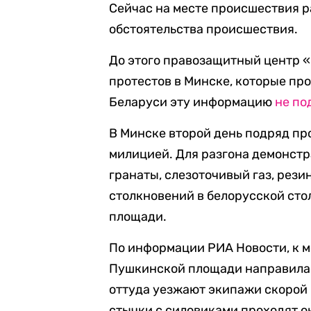
Сейчас на месте происшествия р
обстоятельства происшествия.
До этого правозащитный центр «
протестов в Минске, которые про
Беларуси эту информацию
не по
В Минске второй день подряд п
милицией. Для разгона демонст
гранаты, слезоточивый газ, рези
столкновений в белорусской ст
площади.
По информации РИА Новости, к 
Пушкинской площади направилас
оттуда уезжают экипажи скорой
стычки с силовиками проходят о