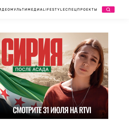
ИДЕО
МУЛЬТИМЕДИА
LIFESTYLE
СПЕЦПРОЕКТЫ