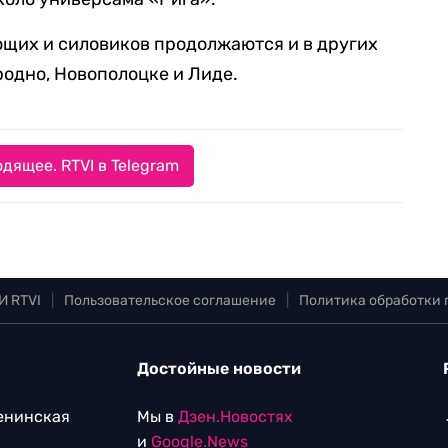
ющих и силовиков продолжаются и в других
Гродно, Новополоцке и Лиде.
дящее. RTVI в Telegram
И RTVI
|
Пользовательское соглашение
|
Политика обработки
Достойные новости
Ленинская
Мы в
Дзен.Новостях
и
Google.News