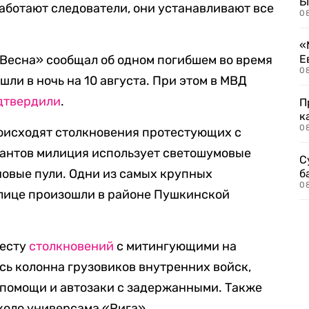
Б
аботают следователи, они устанавливают все
0
«
Весна» сообщал об одном погибшем во время
Е
0
шли в ночь на 10 августа. При этом в МВД
дтвердили
.
П
к
0
роисходят столкновения протестующих с
рантов милиция использует светошумовые
С
новые пули. Одни из самых крупных
б
0
олице произошли в районе Пушкинской
месту
столкновений
с митингующими на
ь колонна грузовиков внутренних войск,
 помощи и автозаки с задержанными. Также
коло универсама «Рига».