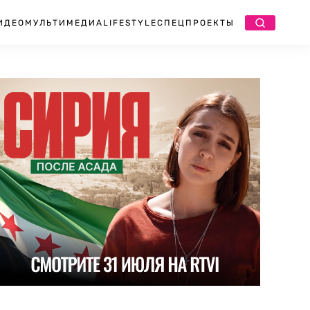
ИДЕО
МУЛЬТИМЕДИА
LIFESTYLE
СПЕЦПРОЕКТЫ