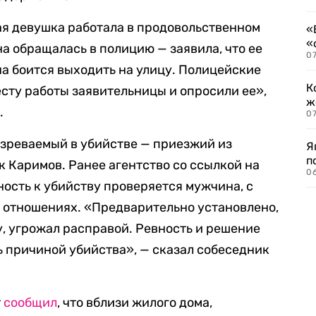
тая девушка работала в продовольственном
«
«
она обращалась в полицию — заявила, что ее
07
на боится выходить на улицу. Полицейские
К
сту работы заявительницы и опросили ее»,
ж
.
0
зреваемый в убийстве — приезжий из
Я
п
 Каримов. Ранее агентство со ссылкой на
0
тность к убийству проверяется мужчина, с
в отношениях. «Предварительно установлено,
у, угрожал расправой. Ревность и решение
ь причиной убийства», — сказал собеседник
т
сообщил
, что вблизи жилого дома,