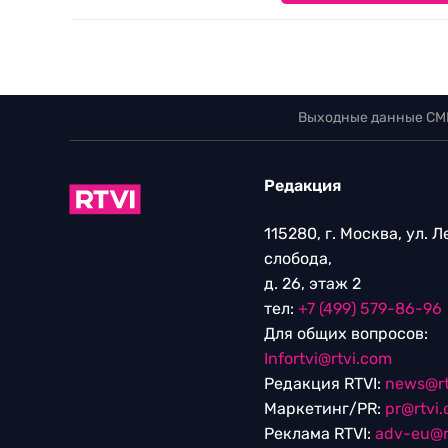
Выходные данные СМ
Редакция
115280, г. Москва, ул. 
слобода,
д. 26, этаж 2
тел:
+7 (499) 579-86-96
Для общих вопросов:
Infortvi@rtvi.com
Редакция RTVI:
news@rt
Маркетинг/PR:
pr@rtvi
Реклама RTVI:
adv-eu@r