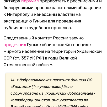
октября
поручил
проработать с российскими и
белорусскими правоохранителями обращение
к Интерполу и канадским властям на
экстрадицию Гуньки для проведения
публичного судебного процесса.
Следственный комитет России заочно
предъявил
Гуньке обвинение «в геноциде
мирного населения на территории Украинской
ССР (ст. 357 УК РФ) в годы Великой
Отечественной войны».
14-я добровольческая пехотная дивизия СС
«Галиция» (1-я украинская) была
сформирована из украинских добровольцев-
коллаборационистов, она участвовала во
Второй мировой войне в 1943—1945 годах.