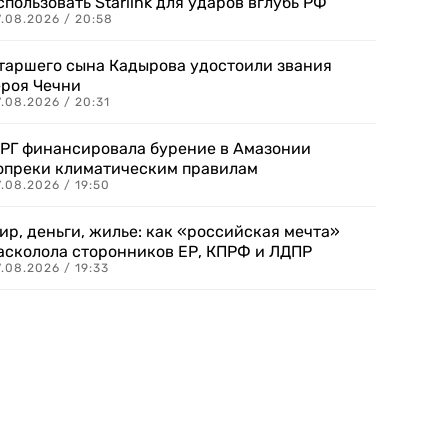
спользовать Starlink для ударов вглубь РФ
7.08.2026 / 20:58
таршего сына Кадырова удостоили звания
ероя Чечни
.08.2026 / 20:31
РГ финансировала бурение в Амазонии
опреки климатическим правилам
.08.2026 / 19:50
ир, деньги, жилье: как «российская мечта»
асколола сторонников ЕР, КПРФ и ЛДПР
.08.2026 / 19:33