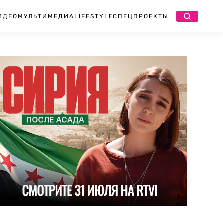
ИДЕО
МУЛЬТИМЕДИА
LIFESTYLE
СПЕЦПРОЕКТЫ