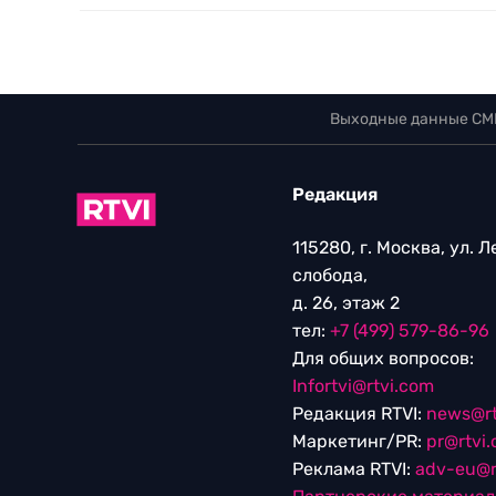
Выходные данные СМ
Редакция
115280, г. Москва, ул. 
слобода,
д. 26, этаж 2
тел:
+7 (499) 579-86-96
Для общих вопросов:
Infortvi@rtvi.com
Редакция RTVI:
news@rt
Маркетинг/PR:
pr@rtvi
Реклама RTVI:
adv-eu@r