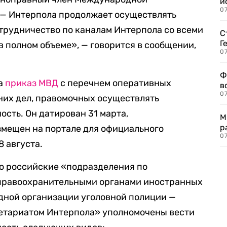
и
0
 — Интерпола продолжает осуществлять
трудничество по каналам Интерпола со всеми
С
Г
 полном объеме», — говорится в сообщении,
07
Ф
на
приказ МВД
с перечнем оперативных
в
07
них дел, правомочных осуществлять
сть. Он датирован 31 марта,
М
р
азмещен на портале для официального
07
8 августа.
то российские «подразделения по
правоохранительными органами иностранных
дной организации уголовной полиции —
ретариатом Интерпола» уполномочены вести