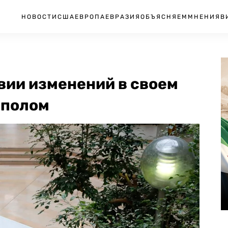
НОВОСТИ
США
ЕВРОПА
ЕВРАЗИЯ
ОБЪЯСНЯЕМ
МНЕНИЯ
В
вии изменений в своем
рполом