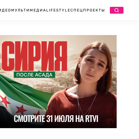
ИДЕО
МУЛЬТИМЕДИА
LIFESTYLE
СПЕЦПРОЕКТЫ