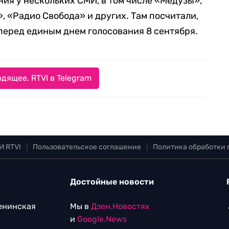
ия у нескольких СМИ, в том числе «Медузы»,
, «Радио Свобода» и других. Там посчитали,
перед единым днем голосования 8 сентября.
дящее. RTVI в Telegram
И RTVI
|
Пользовательское соглашение
|
Политика обработки
Достойные новости
Ленинская
Мы в
Дзен.Новостях
и
Google.News