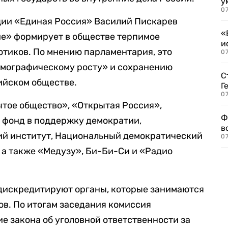
у
07
кции «Единая Россия» Василий Пискарев
«
ие» формирует в обществе терпимое
и
тиков. По мнению парламентария, это
0
емографическому росту» и сохранению
С
ийском обществе.
Г
07
тое общество», «Открытая Россия»,
Ф
 фонд в поддержку демократии,
в
й институт, Национальный демократический
07
, а также «Медузу», Би-Би-Си и «Радио
 дискредитируют органы, которые занимаются
ов. По итогам заседания комиссия
е закона об уголовной ответственности за