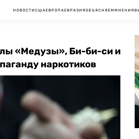
НОВОСТИ
США
ЕВРОПА
ЕВРАЗИЯ
ОБЪЯСНЯЕМ
МНЕНИЯ
В
лы «Медузы», Би-би-си и
опаганду наркотиков