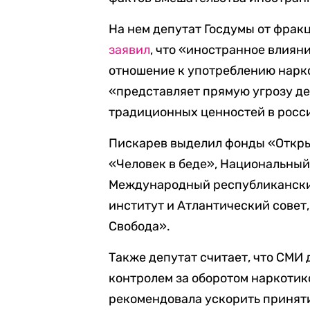
На нем депутат Госдумы от фра
заявил
, что «иностранное влиян
отношение к употреблению нарко
«представляет прямую угрозу д
традиционных ценностей в росс
Пискарев выделил фонды «Откры
«Человек в беде», Национальный
Международный республикански
институт и Атлантический совет
Свобода».
Также депутат считает, что СМИ
контролем за оборотом наркотик
рекомендовала ускорить приняти