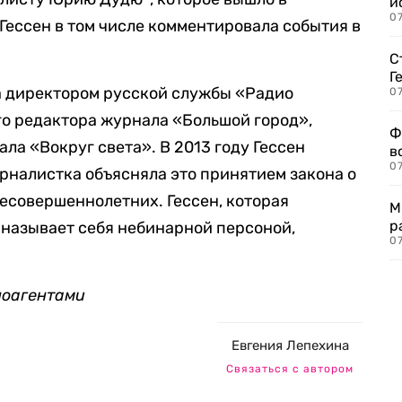
и
0
 Гессен в том числе комментировала события в
С
Г
а директором русской службы «Радио
07
го редактора журнала «Большой город»,
Ф
ла «Вокруг света». В 2013 году Гессен
в
07
урналистка объясняла это принятием закона о
есовершеннолетних. Гессен, которая
М
р
 называет себя небинарной персоной,
07
ноагентами
Евгения Лепехина
Связаться с автором