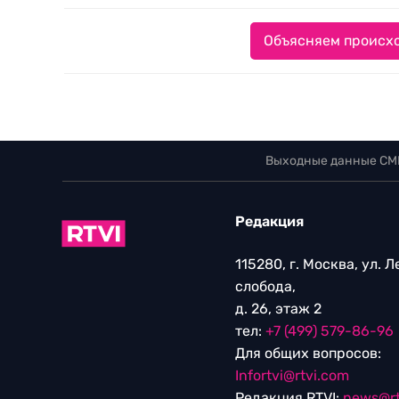
Объясняем происхо
Выходные данные СМ
Редакция
115280, г. Москва, ул. 
слобода,
д. 26, этаж 2
тел:
+7 (499) 579-86-96
Для общих вопросов:
Infortvi@rtvi.com
Редакция RTVI:
news@rt