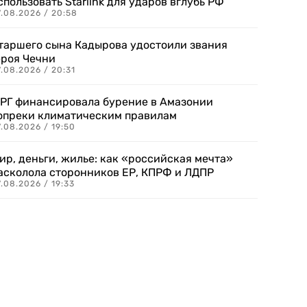
спользовать Starlink для ударов вглубь РФ
7.08.2026 / 20:58
таршего сына Кадырова удостоили звания
ероя Чечни
.08.2026 / 20:31
РГ финансировала бурение в Амазонии
опреки климатическим правилам
.08.2026 / 19:50
ир, деньги, жилье: как «российская мечта»
асколола сторонников ЕР, КПРФ и ЛДПР
.08.2026 / 19:33