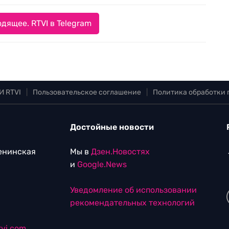
дящее. RTVI в Telegram
И RTVI
|
Пользовательское соглашение
|
Политика обработки
Достойные новости
Ленинская
Мы в
Дзен.Новостях
и
Google.News
Уведомление об использовании
рекомендательных технологий
vi.com