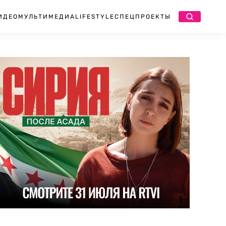
ИДЕО
МУЛЬТИМЕДИА
LIFESTYLE
СПЕЦПРОЕКТЫ