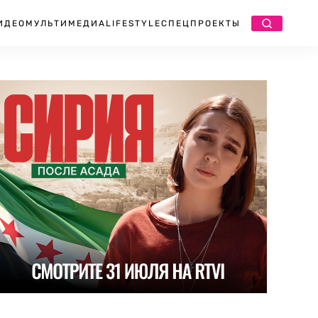
ИДЕО
МУЛЬТИМЕДИА
LIFESTYLE
СПЕЦПРОЕКТЫ