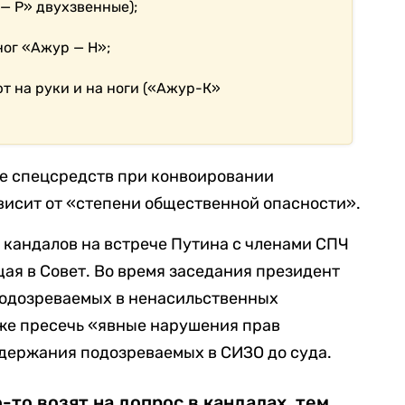
— Р» двухзвенные);
ног «Ажур — Н»;
т на руки и на ноги («Ажур-К»
ие спецсредств при конвоировании
висит от «степени общественной опасности».
 кандалов на встрече Путина с членами СПЧ
щая в Совет. Во время заседания президент
подозреваемых в ненасильственных
кже пресечь «явные нарушения прав
одержания подозреваемых в СИЗО до суда.
о-то возят на допрос в кандалах, тем