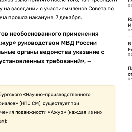
о
06
у на заседании с участием членов Совета по
еча прошла накануне, 7 декабря.
R
И
0
тов необоснованного применения
Ажур» руководством МВД России
В
Е
льные органы ведомства указание с
06
установленных требований», —
П
о
06
бургского «Научно-производственного
иалов» (НПО СМ), существует три
ичения подвижности «Ажур» (каждая из них
х):