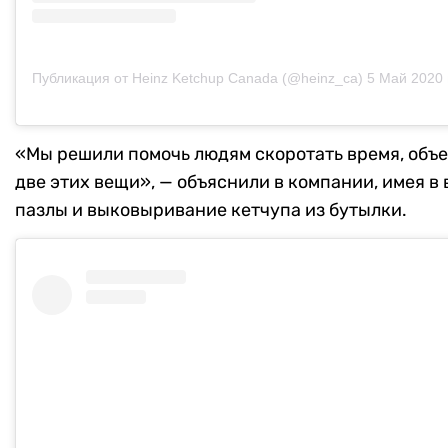
Публикация от Heinz Ketchup Canada (@heinz_ca)
5 Май 2020 в
«Мы решили помочь людям скоротать время, объ
две этих вещи», — объяснили в компании, имея в
пазлы и выковыривание кетчупа из бутылки.