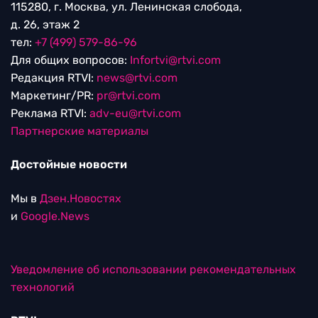
115280, г. Москва, ул. Ленинская слобода,
д. 26, этаж 2
тел:
+7 (499) 579-86-96
Для общих вопросов:
Infortvi@rtvi.com
Редакция RTVI:
news@rtvi.com
Маркетинг/PR:
pr@rtvi.com
Реклама RTVI:
adv-eu@rtvi.com
Партнерские материалы
Достойные новости
Мы в
Дзен.Новостях
и
Google.News
Уведомление об использовании рекомендательных
технологий