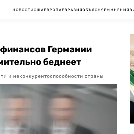
НОВОСТИ
США
ЕВРОПА
ЕВРАЗИЯ
ОБЪЯСНЯЕМ
МНЕНИЯ
В
 финансов Германии
емительно беднеет
сти и неконкурентоспособности страны