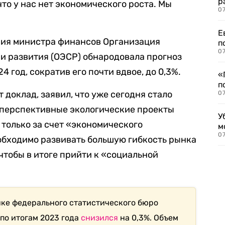
р
то у нас нет экономического роста. Мы
07
Е
ния министра финансов Организация
п
07
и развития (ОЭСР) обнародовала прогноз
 год, сократив его почти вдвое, до 0,3%.
«
п
 доклад, заявил, что уже сегодня стало
07
и перспективные экологические проекты
У
 только за счет «экономического
м
07
еобходимо развивать большую гибкость рынка
чтобы в итоге прийти к «социальной
ке федерального статистического бюро
 по итогам 2023 года
снизился
на 0,3%. Объем