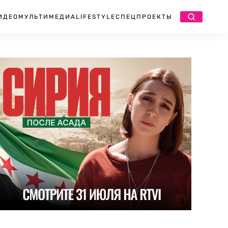
ИДЕО
МУЛЬТИМЕДИА
LIFESTYLE
СПЕЦПРОЕКТЫ