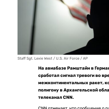
Staff Sgt. Lexie West / U.S. Air Force / AP
На авиабазе Рамштайн в Герма
сработал сигнал тревоги во в
межконтинентальных ракет, ко
полигону в Архангельской обла
телеканал CNN.
CNN отмечает, что сообщение о р