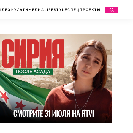
ИДЕО
МУЛЬТИМЕДИА
LIFESTYLE
СПЕЦПРОЕКТЫ