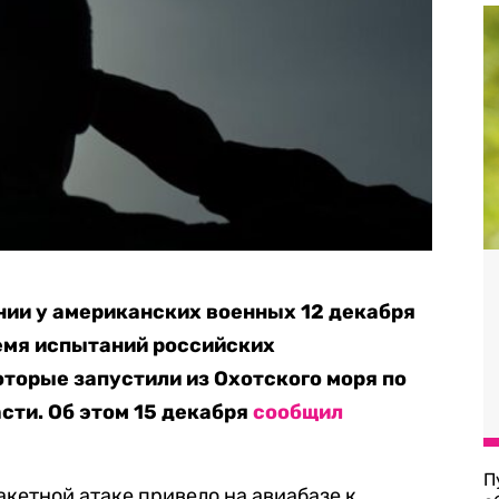
нии у американских военных 12 декабря
ремя испытаний российских
торые запустили из Охотского моря по
сти. Об этом 15 декабря
сообщил
П
акетной атаке привело на авиабазе к