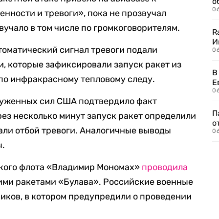
о
06
нности и тревоги», пока не прозвучал
вучало в том числе по громкоговорителям.
R
И
томатический сигнал тревоги подали
0
, которые зафиксировали запуск ракет из
В
 по инфракрасному тепловому следу.
Е
06
руженных сил США подтвердило факт
П
рез несколько минут запуск ракет определили
о
дали отбой тревоги. Аналогичные выводы
06
ы.
ского флота «Владимир Мономах»
проводила
ими ракетами «Булава». Российские военные
иков, в котором предупредили о проведении