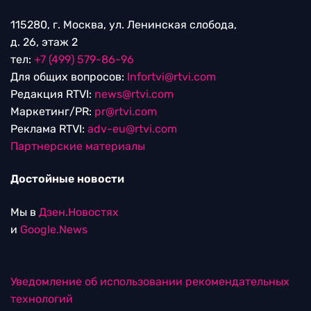
115280, г. Москва, ул. Ленинская слобода,
д. 26, этаж 2
тел:
+7 (499) 579-86-96
Для общих вопросов:
Infortvi@rtvi.com
Редакция RTVI:
news@rtvi.com
Маркетинг/PR:
pr@rtvi.com
Реклама RTVI:
adv-eu@rtvi.com
Партнерские материалы
Достойные новости
Мы в
Дзен.Новостях
и
Google.News
Уведомление об использовании рекомендательных
технологий