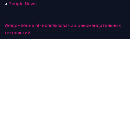
и
Google.News
Уведомление об использовании рекомендательных
технологий
RTVI в соцсетях
18+
© ООО "ЭрТиВиАй Продакшн". Все права защищены.
При цитировании материалов активная
гиперссылка на rtvi.com обязательна