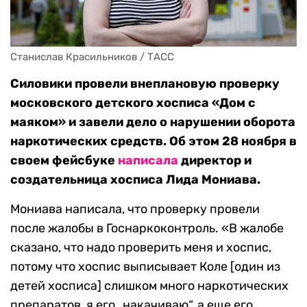
Станислав Красильников / ТАСС
Силовики провели внеплановую проверку
московского детского хосписа «Дом с
маяком» и завели дело о нарушении оборота
наркотических средств. Об этом 28 ноября в
своем фейсбуке
написала
директор и
создательница хосписа Лида Мониава.
Мониава написала, что проверку провели
после жалобы в Госнаркоконтроль. «В жалобе
сказано, что надо проверить меня и хоспис,
потому что хоспис выписывает Коле [один из
детей хосписа] слишком много наркотических
препаратов, я его „накачиваю“, а еще его