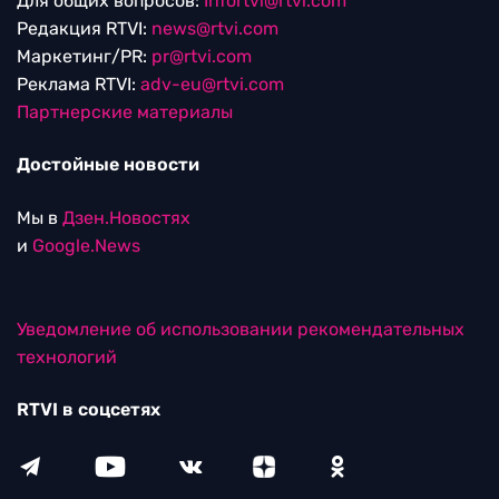
Для общих вопросов:
Infortvi@rtvi.com
Редакция RTVI:
news@rtvi.com
Маркетинг/PR:
pr@rtvi.com
Реклама RTVI:
adv-eu@rtvi.com
Партнерские материалы
Достойные новости
Мы в
Дзен.Новостях
и
Google.News
Уведомление об использовании рекомендательных
технологий
RTVI в соцсетях