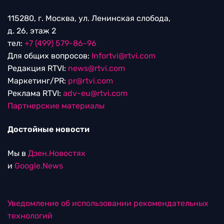
115280, г. Москва, ул. Ленинская слобода,
д. 26, этаж 2
тел:
+7 (499) 579-86-96
Для общих вопросов:
Infortvi@rtvi.com
Редакция RTVI:
news@rtvi.com
Маркетинг/PR:
pr@rtvi.com
Реклама RTVI:
adv-eu@rtvi.com
Партнерские материалы
Достойные новости
Мы в
Дзен.Новостях
и
Google.News
Уведомление об использовании рекомендательных
технологий