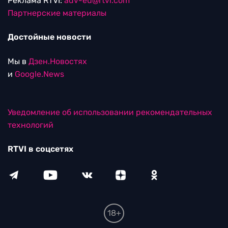
Реклама RTVI:
adv-eu@rtvi.com
Партнерские материалы
Достойные новости
Мы в
Дзен.Новостях
и
Google.News
Уведомление об использовании рекомендательных
технологий
RTVI в соцсетях
18+