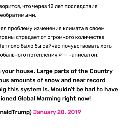
ворится, что через 12 лет последствия
необратимыми.
еял проблему изменения климата в своем
траны страдает от огромного количества
Неплохо было бы сейчас почувствовать хоть
лобального потепления!» — написал он.
in your house. Large parts of the Country
dous amounts of snow and near record
ig this system is. Wouldn’t be bad to have
shioned Global Warming right now!
onaldTrump)
January 20, 2019