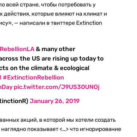
о всей стране, чтобы потребовать у
х действия, которые влияют на климат и
су», — написали в твиттере Extinction
RebellionLA
& many other
across the US are rising up today to
s on the climate & ecological
I
#ExtinctionRebellion
nDay
pic.twitter.com/J9US30UNOj
tinctionR)
January 26, 2019
ванных акций, в которой мы хотели создать
наглядно показывает <…> что игнорирование