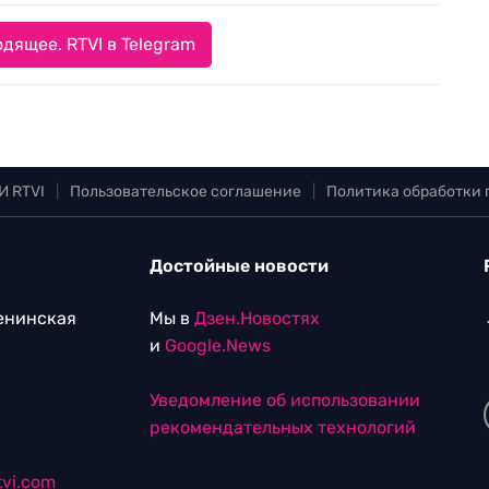
дящее. RTVI в Telegram
И RTVI
|
Пользовательское соглашение
|
Политика обработки
Достойные новости
Ленинская
Мы в
Дзен.Новостях
и
Google.News
Уведомление об использовании
рекомендательных технологий
vi.com