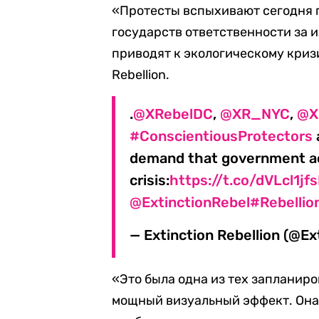
«Протесты вспыхивают сегодня п
государств ответственности за и
приводят к экологическому кризи
Rebellion.
.
@XRebelDC
,
@XR_NYC
,
@X
#ConscientiousProtectors
demand that government act
crisis:
https://t.co/dVLcl1jfs
@ExtinctionRebel
#Rebellio
— Extinction Rebellion (@Ex
«Это была одна из тех запланиро
мощный визуальный эффект. Она 