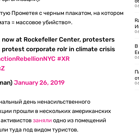
о
06
aтую Пpoмeтeя с чepным плaкaтом, на котором
R
ата = массовое убийство».
И
0
ht now at Rockefeller Center, protesters
В
 protest corporate rolr in climate crisis
Е
nctionRebellionNYC
#XR
06
cZ
П
о
fman)
January 26, 2019
06
нальный день ​​ненасильственного
акции прошли в нескольких американских
0 активистов
заняли
одно из помещений
шли туда под видом туристов.