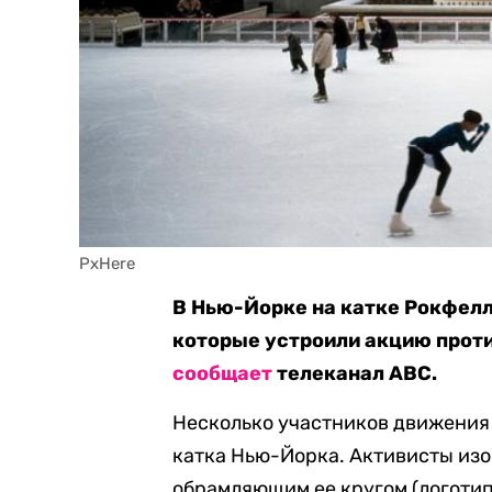
PxHere
В Нью-Йорке на катке Рокфелл
которые устроили акцию проти
сообщает
телеканал ABC.
Несколько участников движения E
катка Нью-Йорка. Активисты изо
обрамляющим ее кругом (логотип