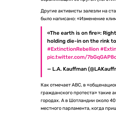
Другие активисты залезли на cт
было написано: «Изменение клим
«The earth is on fire»: Rig
holding die-in on the rink to
#ExtinctionRebellion
#Exti
pic.twitter.com/7bGqGAP8
— L.A. Kauffman (@LAKauf
Как отмечает ABC, в «общенацио
гражданского протеста» такие 
городах. А в Шотландии около 4
местного парламента, когда при