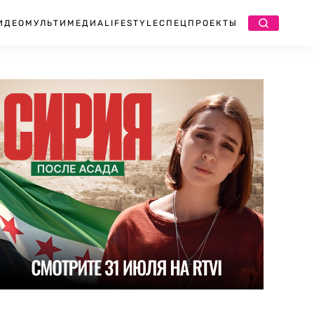
ИДЕО
МУЛЬТИМЕДИА
LIFESTYLE
СПЕЦПРОЕКТЫ