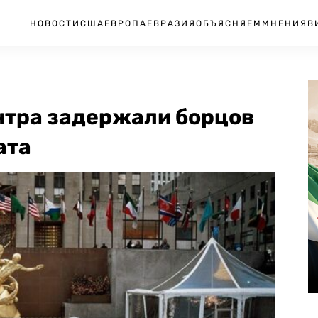
НОВОСТИ
США
ЕВРОПА
ЕВРАЗИЯ
ОБЪЯСНЯЕМ
МНЕНИЯ
В
нтра задержали борцов
ата