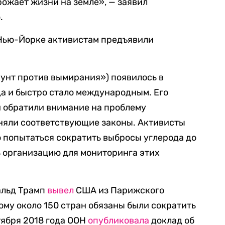
ожает жизни на земле», — заявил
.
Нью-Йорке активистам предъявили
«Бунт против вымирания») появилось в
а и быстро стало международным. Его
ти обратили внимание на проблему
няли соответствующие законы. Активисты
о попытаться сократить выбросы углерода до
ть организацию для мониторинга этих
альд Трамп
вывел
США из Парижского
ому около 150 стран обязаны были сократить
тября 2018 года ООН
опубликовала
доклад об