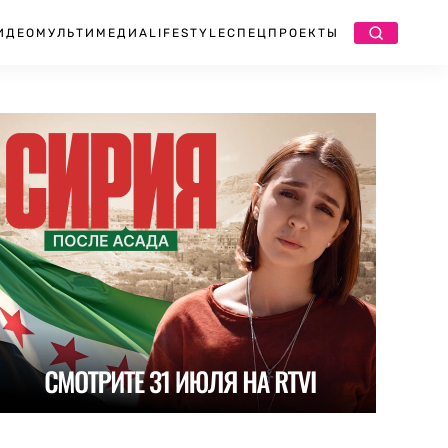
ИДЕО
МУЛЬТИМЕДИА
LIFESTYLE
СПЕЦПРОЕКТЫ