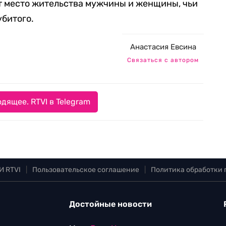
т место жительства мужчины и женщины, чьи
убитого.
Анастасия Евсина
Связаться с автором
дящее. RTVI в Telegram
И RTVI
|
Пользовательское соглашение
|
Политика обработки
Достойные новости