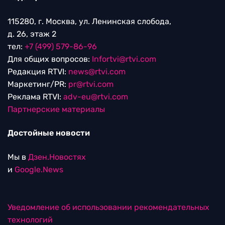
115280, г. Москва, ул. Ленинская слобода,
д. 26, этаж 2
тел:
+7 (499) 579-86-96
Для общих вопросов:
Infortvi@rtvi.com
Редакция RTVI:
news@rtvi.com
Маркетинг/PR:
pr@rtvi.com
Реклама RTVI:
adv-eu@rtvi.com
Партнерские материалы
Достойные новости
Мы в
Дзен.Новостях
и
Google.News
Уведомление об использовании рекомендательных
технологий