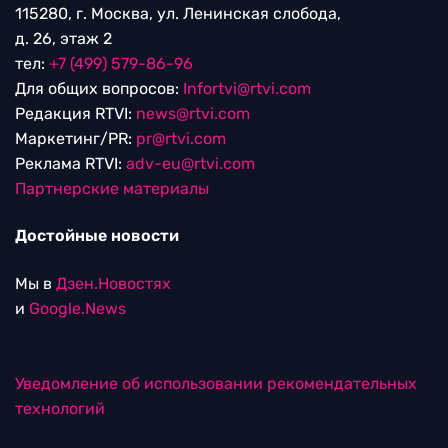
115280, г. Москва, ул. Ленинская слобода,
д. 26, этаж 2
тел:
+7 (499) 579-86-96
Для общих вопросов:
Infortvi@rtvi.com
Редакция RTVI:
news@rtvi.com
Маркетинг/PR:
pr@rtvi.com
Реклама RTVI:
adv-eu@rtvi.com
Партнерские материалы
Достойные новости
Мы в
Дзен.Новостях
и
Google.News
Уведомление об использовании рекомендательных
технологий