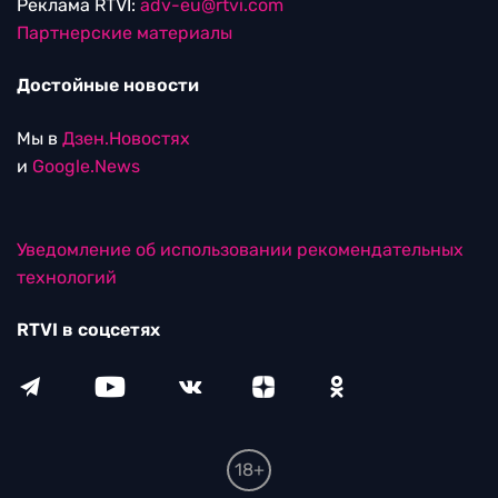
Реклама RTVI:
adv-eu@rtvi.com
Партнерские материалы
Достойные новости
Мы в
Дзен.Новостях
и
Google.News
Уведомление об использовании рекомендательных
технологий
RTVI в соцсетях
18+