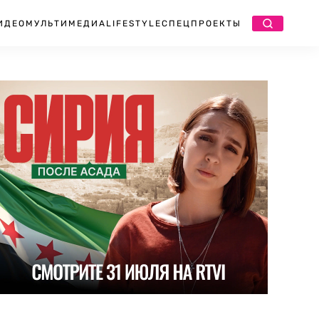
ИДЕО
МУЛЬТИМЕДИА
LIFESTYLE
СПЕЦПРОЕКТЫ