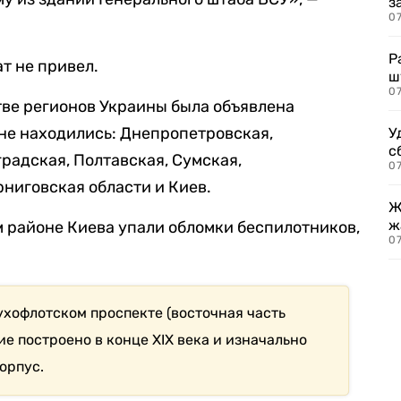
з
07
Р
т не привел.
ш
07
стве регионов Украины была объявлена
оне находились: Днепропетровская,
У
с
радская, Полтавская, Сумская,
07
рниговская области и Киев.
Ж
ж
м районе Киева упали обломки беспилотников,
0
ухофлотском проспекте (восточная часть
ие построено в конце XIX века и изначально
орпус.