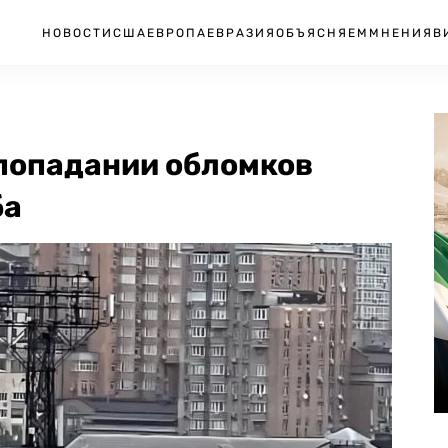
НОВОСТИ
США
ЕВРОПА
ЕВРАЗИЯ
ОБЪЯСНЯЕМ
МНЕНИЯ
В
 попадании обломков
ба