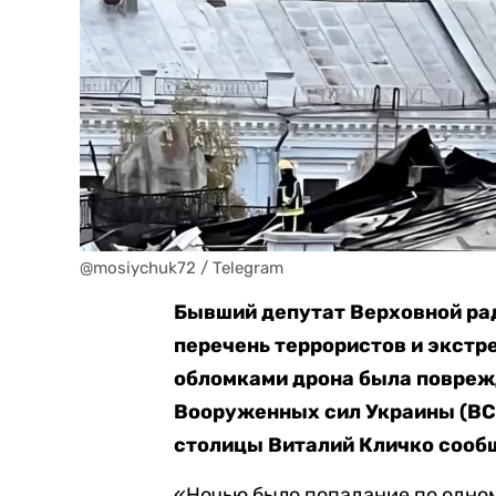
@mosiychuk72 / Telegram
Бывший депутат Верховной рад
перечень террористов и экстре
обломками дрона была повреж
Вооруженных сил Украины (ВСУ
столицы Виталий Кличко сообщ
«Ночью было попадание по одном