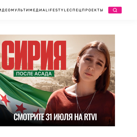
ИДЕО
МУЛЬТИМЕДИА
LIFESTYLE
СПЕЦПРОЕКТЫ