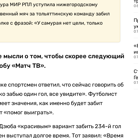
т
о тура МИР РПЛ уступила нижегородскому
0
твенный мяч за тольяттинскую команду забил
П
лке с фразой: «У самурая нет цели, только
у
07
«
и
е мысли о том, чтобы скорее следующий
0
юбу «Матч ТВ».
С
Г
07
ке спортсмен ответил, что сейчас говорить об
о забью один гол, все увидите». Футболист
меет значения, как именно будет забит
от «помог выиграть».
 Дзюба «красивым» вариант забить 234-й гол
н выступал долгое время. Тот заявил: «Время