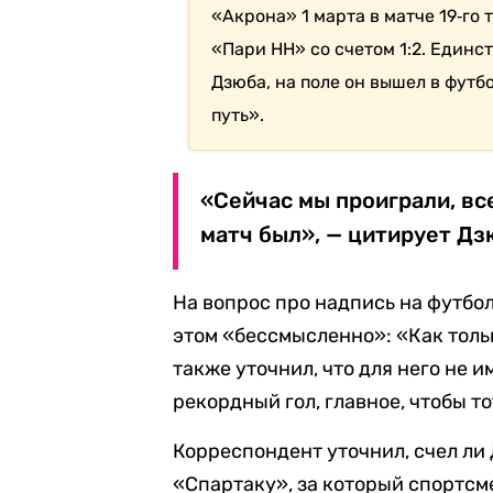
«Акрона» 1 марта в матче 19‑г
«Пари НН» со счетом 1:2. Единс
Дзюба, на поле он вышел в футбо
путь».
«Сейчас мы проиграли, вс
матч был», — цитирует Дз
На вопрос про надпись на футбол
этом «бессмысленно»: «Как тольк
также уточнил, что для него не и
рекордный гол, главное, чтобы т
Корреспондент уточнил, счел ли
«Спартаку», за который спортсме