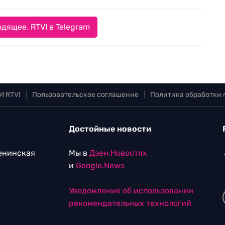
дящее. RTVI в Telegram
И RTVI
|
Пользовательское соглашение
|
Политика обработки
Достойные новости
Ленинская
Мы в
Дзен.Новостях
и
Google.News
Уведомление об использовании
рекомендательных технологий