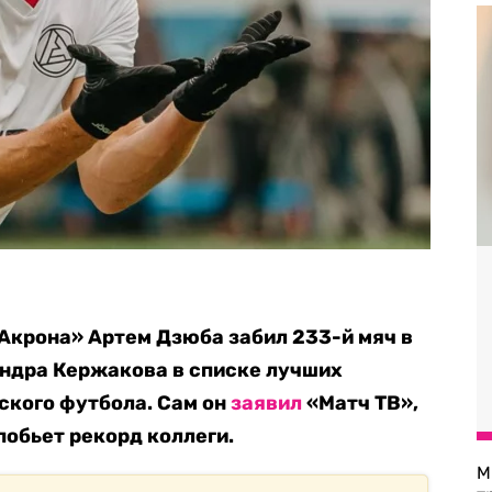
Акрона» Артем Дзюба забил 233-й мяч в
андра Кержакова в списке лучших
ского футбола. Сам он
заявил
«Матч ТВ»,
 побьет рекорд коллеги.
М