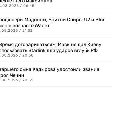
рехлетнего максимума
8.08.2026 / 06:45
родюсеры Мадонны, Бритни Спирс, U2 и Blur
мер в возрасте 69 лет
.08.2026 / 21:32
Время договариваться»: Маск не дал Киеву
спользовать Starlink для ударов вглубь РФ
7.08.2026 / 20:58
таршего сына Кадырова удостоили звания
ероя Чечни
.08.2026 / 20:31