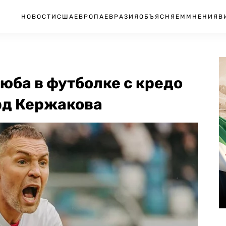
НОВОСТИ
США
ЕВРОПА
ЕВРАЗИЯ
ОБЪЯСНЯЕМ
МНЕНИЯ
В
зюба в футболке с кредо
рд Кержакова