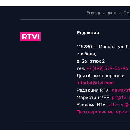
Выходные данные СМ
Редакция
115280, г. Москва, ул. 
слобода,
д. 26, этаж 2
тел:
+7 (499) 579-86-96
Для общих вопросов:
Infortvi@rtvi.com
Редакция RTVI:
news@rt
Маркетинг/PR:
pr@rtvi
Реклама RTVI:
adv-eu@r
Партнерские материа