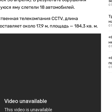
з
07
уюся яму слетели 18 автомобилей.
Т
ственная телекомпания CCTV, длина
н
тавляет около 17,9 м, площадь — 184,3 кв. м.
07
«
н
07
«
п
07