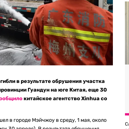
огибли в результате обрушения участка
провинции Гуандун на юге Китая, еще 30
ообщило
китайское агентство Xinhua со
ел в городе Мэйчжоу в среду, 1 мая, около
С
 мск 30 апреля). В результате обрушения