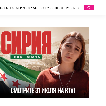
ИДЕО
МУЛЬТИМЕДИА
LIFESTYLE
СПЕЦПРОЕКТЫ