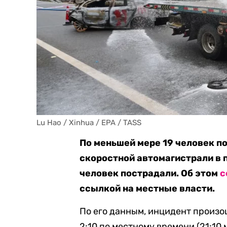
Lu Hao / Xinhua / EPA / TASS
По меньшей мере 19 человек п
скоростной автомагистрали в 
человек пострадали. Об этом
с
ссылкой на местные власти.
По его данным, инцидент произош
2:10 по местному времени (21:10