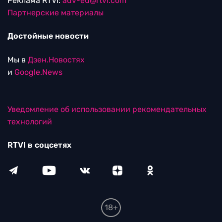
Реклама RTVI:
adv-eu@rtvi.com
Партнерские материалы
Достойные новости
Мы в
Дзен.Новостях
и
Google.News
Уведомление об использовании рекомендательных
технологий
RTVI в соцсетях
18+