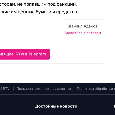
торам, не попавшим под санкции,
щие им ценные бумаги и средства.
Даниил Адамов
Связаться с автором
дящее. RTVI в Telegram
И RTVI
|
Пользовательское соглашение
|
Политика обработки
Достойные новости