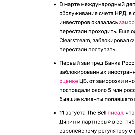
В марте международный деп
обслуживание счета НРД, в 
инвесторов оказалась
замо
перестали проходить. Еще 
Clearstream, заблокировал с
перестали поступать.
Первый зампред Банка Рос
заблокированных иностранны
оценке
ЦБ, от заморозки ин
пострадали около 5 млн рос
бывшие клиенты попавшего 
11 августа The Bell
писал
, чт
Дякин и партнеры» в сентяб
европейскому регулятору с 