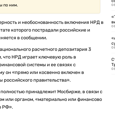
с
ы по ним.
0
«
ерность и необоснованность включения НРД в
в
0
ьтате которого пострадали российские и
сняется в сообщении.
«
с
08
ационального расчетного депозитария 3
, что НРД играет ключевую роль в
С
инансовой системы и ее связях с
Т
08
у он «прямо или косвенно включен в
сы российского правительства».
и полностью принадлежит Мосбирже, в связи с
ом или органом, «материально или финансово
 РФ».