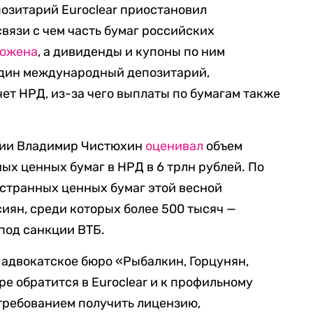
озитарий Euroclear приостановил
связи с чем часть бумаг российских
рожена
, а дивиденды и купоны по ним
один международный депозитарий,
чет НРД, из-за чего выплаты по бумагам также
сии Владимир Чистюхин
оценивал
объем
х ценных бумаг в НРД в 6 трлн рублей. По
остранных ценных бумаг этой весной
сиян, среди которых более 500 тысяч —
под санкции ВТБ.
о адвокатское бюро «Рыбалкин, Горцунян,
ре обратится в Euroclear и к профильному
требованием получить лицензию,