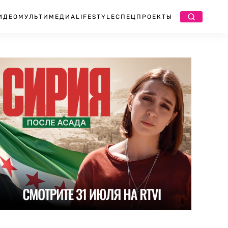
ИДЕО
МУЛЬТИМЕДИА
LIFESTYLE
СПЕЦПРОЕКТЫ