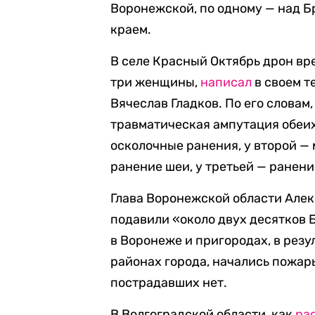
Воронежской, по одному — над Б
краем.
В селе Красный Октябрь дрон в
три женщины,
написал
в своем т
Вячеслав Гладков. По его словам
травматическая ампутация обеи
осколочные ранения, у второй —
ранение шеи, у третьей — ранени
Глава Воронежской области Але
подавили «около двух десятков 
в Воронеже и пригородах, в рез
районах города, начались пожар
пострадавших нет.
В Волгоградской области, как
ра