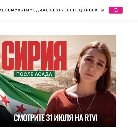
ИДЕО
МУЛЬТИМЕДИА
LIFESTYLE
СПЕЦПРОЕКТЫ