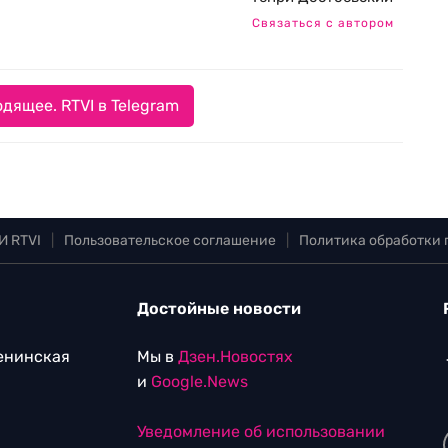
Связаться с автором
дящее. RTVI в Telegram
И RTVI
|
Пользовательское соглашение
|
Политика обработки
Достойные новости
Ленинская
Мы в
Дзен.Новостях
и
Google.News
Уведомление об использовании