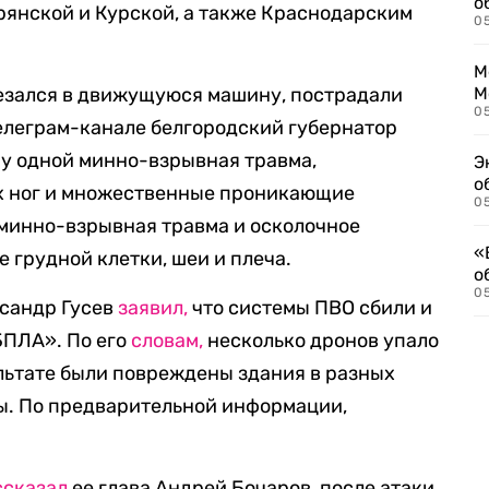
о
рянской и Курской, а также Краснодарским
0
М
резался в движущуюся машину, пострадали
М
05
елеграм-канале белгородский губернатор
, у одной минно-взрывная травма,
Э
о
х ног и множественные проникающие
05
 минно-взрывная травма и осколочное
«
е грудной клетки, шеи и плеча.
о
05
ксандр Гусев
заявил,
что системы ПВО сбили и
БПЛА». По его
словам,
несколько дронов упало
ультате были повреждены здания в разных
ы. По предварительной информации,
ссказал
ее глава Андрей Бочаров, после атаки