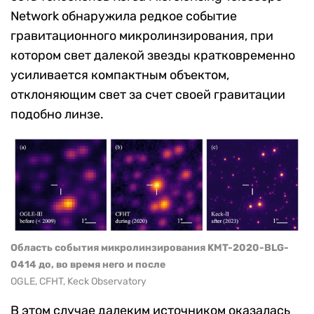
Network обнаружила редкое событие
гравитационного микролинзирования, при
котором свет далекой звезды кратковременно
усиливается компактным объектом,
отклоняющим свет за счет своей гравитации
подобно линзе.
Область события микролинзирования KMT-2020-BLG-
0414 до, во время него и после
OGLE, CFHT, Keck Observatory
В этом случае далеким источником оказалась