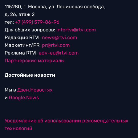
115280, г. Москва, ул. Ленинская слобода,
д. 26, этаж 2
тел:
+7 (499) 579-86-96
Для общих вопросов:
Infortvi@rtvi.com
Редакция RTVI:
news@rtvi.com
Маркетинг/PR:
pr@rtvi.com
Реклама RTVI:
adv-eu@rtvi.com
Партнерские материалы
Достойные новости
Мы в
Дзен.Новостях
и
Google.News
Уведомление об использовании рекомендательных
технологий