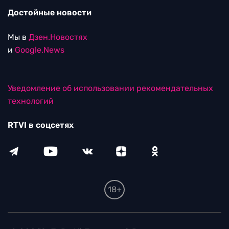
Достойные новости
Мы в
Дзен.Новостях
и
Google.News
Уведомление об использовании рекомендательных
технологий
RTVI в соцсетях
18+