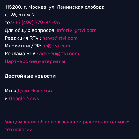
115280, г. Москва, ул. Ленинская слобода,
д. 26, этаж 2
тел:
+7 (499) 579-86-96
Для общих вопросов:
Infortvi@rtvi.com
Редакция RTVI:
news@rtvi.com
Маркетинг/PR:
pr@rtvi.com
Реклама RTVI:
adv-eu@rtvi.com
Партнерские материалы
Достойные новости
Мы в
Дзен.Новостях
и
Google.News
Уведомление об использовании рекомендательных
технологий