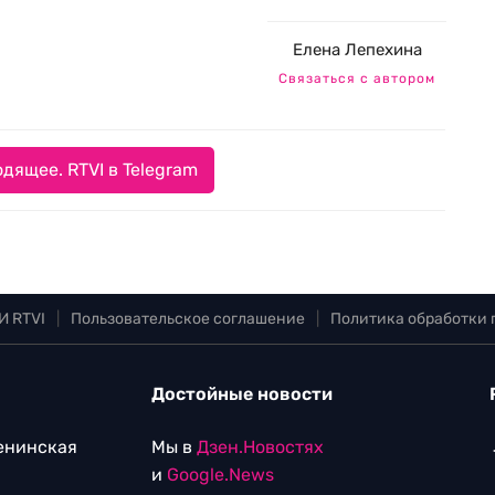
Елена Лепехина
Связаться с автором
дящее. RTVI в Telegram
И RTVI
|
Пользовательское соглашение
|
Политика обработки
Достойные новости
Ленинская
Мы в
Дзен.Новостях
и
Google.News