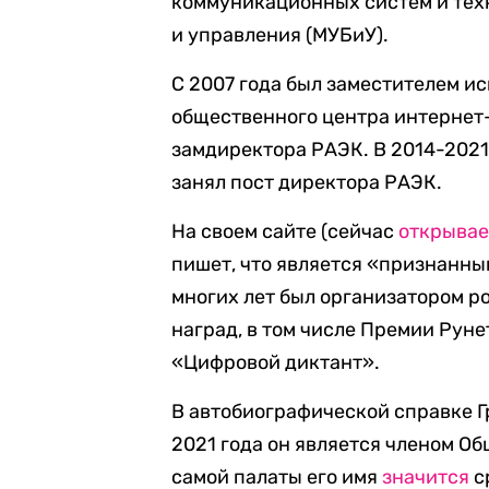
коммуникационных систем и тех
и управления (МУБиУ).
С 2007 года был заместителем и
общественного центра интернет-
замдиректора РАЭК. В 2014-2021
занял пост директора РАЭК.
На своем сайте (сейчас
открывае
пишет, что является «признанны
многих лет был организатором 
наград, в том числе Премии Рун
«Цифровой диктант».
В автобиографической справке Г
2021 года он является членом О
самой палаты его имя
значится
с