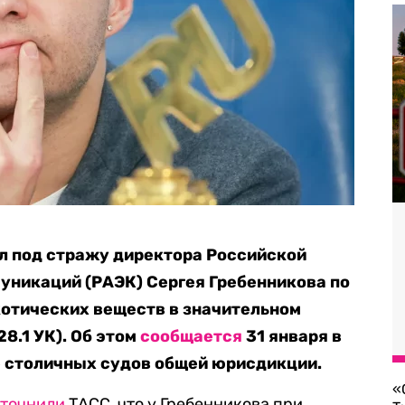
л под стражу директора Российской
уникаций (РАЭК) Сергея Гребенникова по
котических веществ в значительном
228.1 УК). Об этом
сообщается
31 января в
 столичных судов общей юрисдикции.
«
уточнили
ТАСС, что у Гребенникова при