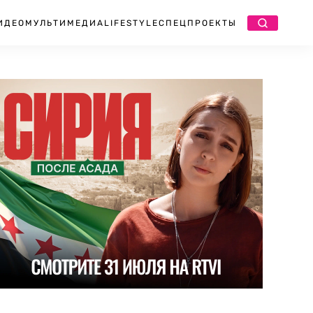
ИДЕО
МУЛЬТИМЕДИА
LIFESTYLE
СПЕЦПРОЕКТЫ