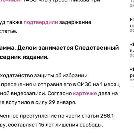
Т
06
F
суд также
подтвердили
задержание
н
статье.
06
«
грамма. Делом занимается Следственный
в
седник издания.
06
«
 ходатайство защиты об избрании
р
06
пресечения и отправил его в СИЗО на 1 месяц
анной видеозаписи. Согласно
карточке
дела на
е вступило в силу 29 января.
ченное преступление по части статьи 288.1
у, составляет 15 лет лишения свободы.