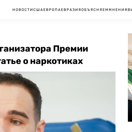
НОВОСТИ
США
ЕВРОПА
ЕВРАЗИЯ
ОБЪЯСНЯЕМ
МНЕНИЯ
В
рганизатора Премии
татье о наркотиках