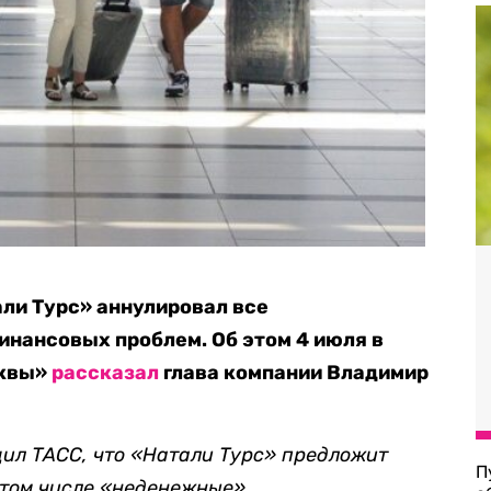
ли Турс» аннулировал все
нансовых проблем. Об этом 4 июля в
сквы»
рассказал
глава компании Владимир
ил ТАСС, что «Натали Турс» предложит
П
 том числе «неденежные».