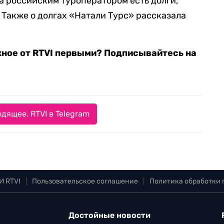
за российским туроператором есть долги,
 Также о долгах «Натали Турс» рассказала
жное от RTVI первыми? Подписывайтесь на
дящее. RTVI в Telegram
И RTVI
|
Пользовательское соглашение
|
Политика обработки
Достойные новости