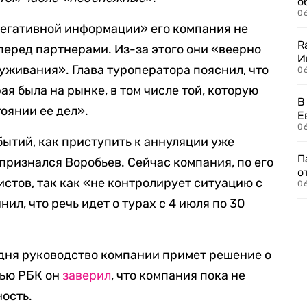
о
06
«негативной информации» его компания не
R
перед партнерами. Из-за этого они «веерно
И
уживания». Глава туроператора пояснил, что
0
ая была на рынке, в том числе той, которую
В
оянии ее дел».
Е
06
бытий, как приступить к аннуляции уже
П
признался Воробьев. Сейчас компания, по его
о
истов, так как «не контролирует ситуацию с
06
нил, что речь идет о турах с 4 июля по 30
е дня руководство компании примет решение о
вью РБК он
заверил
, что компания пока не
ость.