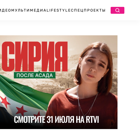
ИДЕО
МУЛЬТИМЕДИА
LIFESTYLE
СПЕЦПРОЕКТЫ