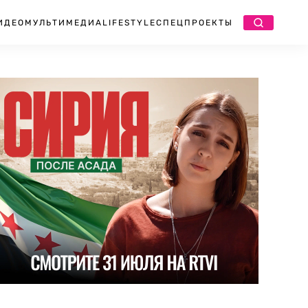
ИДЕО
МУЛЬТИМЕДИА
LIFESTYLE
СПЕЦПРОЕКТЫ