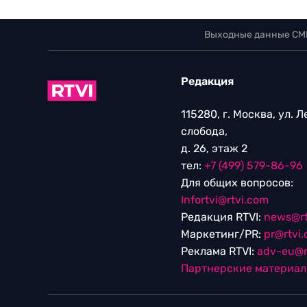
Выходные данные СМ
Редакция
115280, г. Москва, ул. 
слобода,
д. 26, этаж 2
тел:
+7 (499) 579-86-96
Для общих вопросов:
Infortvi@rtvi.com
Редакция RTVI:
news@rt
Маркетинг/PR:
pr@rtvi
Реклама RTVI:
adv-eu@r
Партнерские материа