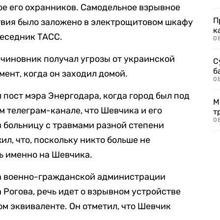
е его охранников. Самодельное взрывное
П
твия было заложено в электрощитовом шкафу
к
беседник ТАСС.
0
о чиновник получал угрозы от украинской
С
б
мент, когда он заходил домой.
0
 пост мэра Энергодара, когда город был под
М
м телеграм-канале, что Шевчика и его
т
0
 больницу с травмами разной степени
л, что, поскольку никто больше не
ь именно на Шевчика.
та военно-гражданской администрации
Рогова, речь идет о взрывном устройстве
ом эквиваленте. Он отметил, что Шевчик