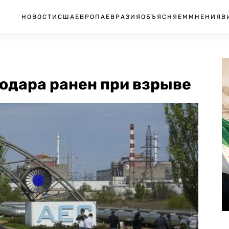
НОВОСТИ
США
ЕВРОПА
ЕВРАЗИЯ
ОБЪЯСНЯЕМ
МНЕНИЯ
В
одара ранен при взрыве