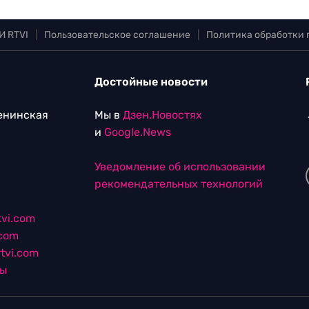
И RTVI
|
Пользовательское соглашение
|
Политика обработки
Достойные новости
Ленинская
Мы в
Дзен.Новостях
и
Google.News
Уведомление об использовании
рекомендательных технологий
vi.com
.com
tvi.com
лы