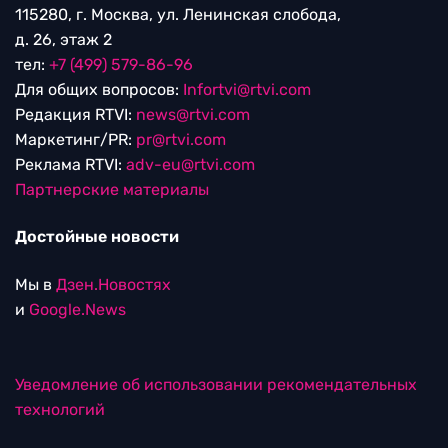
115280, г. Москва, ул. Ленинская слобода,
д. 26, этаж 2
тел:
+7 (499) 579-86-96
Для общих вопросов:
Infortvi@rtvi.com
Редакция RTVI:
news@rtvi.com
Маркетинг/PR:
pr@rtvi.com
Реклама RTVI:
adv-eu@rtvi.com
Партнерские материалы
Достойные новости
Мы в
Дзен.Новостях
и
Google.News
Уведомление об использовании рекомендательных
технологий