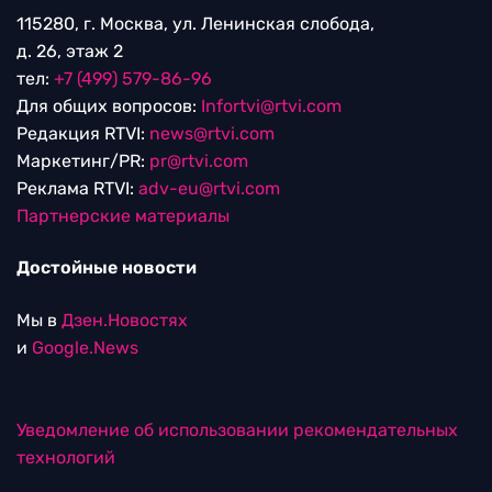
115280, г. Москва, ул. Ленинская слобода,
д. 26, этаж 2
тел:
+7 (499) 579-86-96
Для общих вопросов:
Infortvi@rtvi.com
Редакция RTVI:
news@rtvi.com
Маркетинг/PR:
pr@rtvi.com
Реклама RTVI:
adv-eu@rtvi.com
Партнерские материалы
Достойные новости
Мы в
Дзен.Новостях
и
Google.News
Уведомление об использовании рекомендательных
технологий